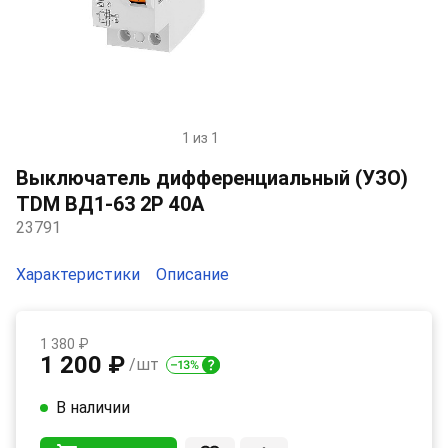
1 из 1
Item
1
Выключатель дифференциальный (УЗО)
of
TDM ВД1-63 2P 40А
1
23791
Характеристики
Описание
1 380 ₽
1 200 ₽
/шт
В наличии