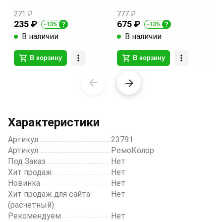
271 ₽
777 ₽
235 ₽
675 ₽
В наличии
В наличии
В корзину
В корзину
Item
1
of
20
Характеристики
Артикул
23791
Артикул
РемоКолор
Под Заказ
Нет
Хит продаж
Нет
Новинка
Нет
Хит продаж для сайта
Нет
(расчетный)
Рекомендуем
Нет