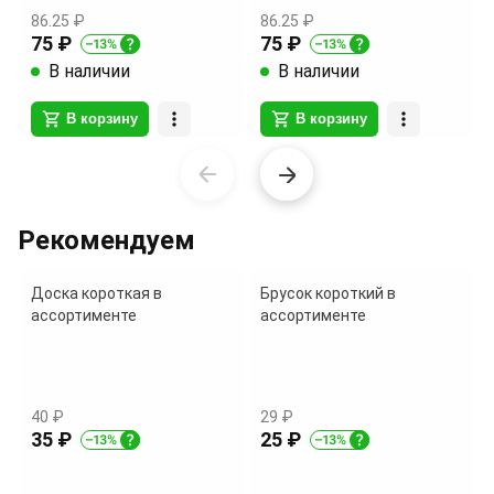
86.25 ₽
86.25 ₽
75 ₽
75 ₽
В наличии
В наличии
В корзину
В корзину
Item
1
of
Рекомендуем
9
Доска короткая в
Брусок короткий в
ассортименте
ассортименте
40 ₽
29 ₽
35 ₽
25 ₽