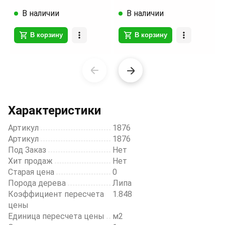
В наличии
В наличии
В корзину
В корзину
Item
1
of
20
Характеристики
Артикул
1876
Артикул
1876
Под Заказ
Нет
Хит продаж
Нет
Старая цена
0
Порода дерева
Липа
Коэффициент пересчета
1.848
цены
Единица пересчета цены
м2