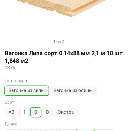
1 из 2
Item
1
Вагонка Липа сорт 0 14х88 мм 2,1 м 10 шт
of
1,848 м2
2
1876
Тип товара
Вагонка из липы
Вагонка из осины
Сорт
АВ
1
0
В
Экстра
Длина