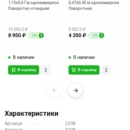
1,15х0,67 м однокамерное
0,47х0,45 м однокамерное
Поворотно-откидная
Поворотная
10 292.5 ₽
5 002.5 ₽
8 950 ₽
4 350 ₽
В наличии
В наличии
В корзину
В корзину
Item
1
of
20
Характеристики
Артикул
3208
Артикул
3208