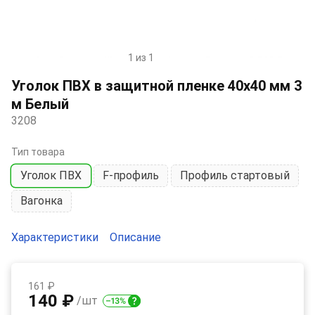
1 из 1
Item
1
Уголок ПВХ в защитной пленке 40х40 мм 3
of
м Белый
1
3208
Тип товара
Уголок ПВХ
F-профиль
Профиль стартовый
Вагонка
Характеристики
Описание
161 ₽
140 ₽
/шт