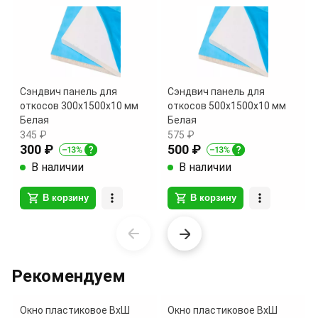
Сэндвич панель для
Сэндвич панель для
откосов 300х1500х10 мм
откосов 500х1500х10 мм
Белая
Белая
345 ₽
575 ₽
300 ₽
500 ₽
В наличии
В наличии
В корзину
В корзину
Item
1
of
Рекомендуем
4
Окно пластиковое ВхШ
Окно пластиковое ВхШ