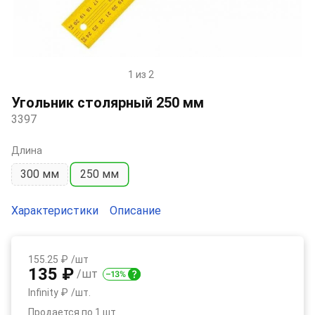
1 из 2
Item
1
Угольник столярный 250 мм
of
3397
2
Длина
300 мм
250 мм
Характеристики
Описание
155.25 ₽
/шт
135 ₽
/шт
Infinity ₽
/шт.
Продается по 1 шт