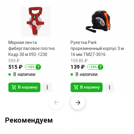
Мерная лента
Рулетка Park
фибергласовое плотно
прорезиненный корпус 3 м
Кедр 30 м 092-1230
16 мм TM27-3016
593 ₽
159.85 ₽
515 ₽
139 ₽
В наличии
В наличии
В корзину
В корзину
Item
1
of
Рекомендуем
11