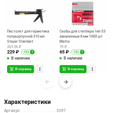
Пистолет для герметика
Скобы для степлера тип 53
полукорпусной 310 мл
закаленные 8 мм 1000 шт
Stayer Standart
Matrix
263.36 ₽
75 ₽
229 ₽
65 ₽
В наличии
В наличии
В корзину
В корзину
Item
1
of
20
Характеристики
Артикул
3397