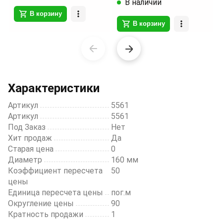
В наличии
В корзину
В корзину
Item
1
of
20
Характеристики
Артикул
5561
Артикул
5561
Под Заказ
Нет
Хит продаж
Да
Старая цена
0
Диаметр
160 мм
Коэффициент пересчета
50
цены
Единица пересчета цены
пог.м
Округление цены
90
Кратность продажи
1