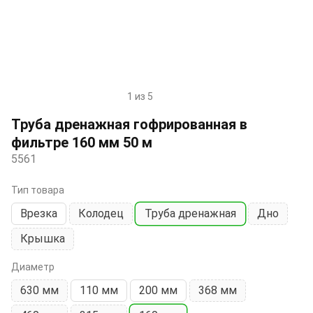
1 из 5
Item
1
Труба дренажная гофрированная в
of
фильтре 160 мм 50 м
5
5561
Тип товара
Врезка
Колодец
Труба дренажная
Дно
Крышка
Диаметр
630 мм
110 мм
200 мм
368 мм