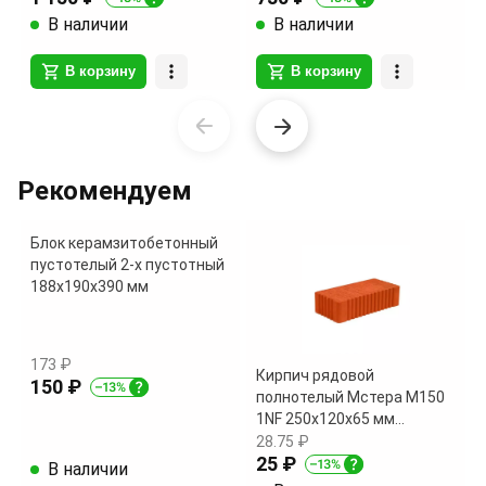
В наличии
В наличии
В корзину
В корзину
Item
1
of
Рекомендуем
8
Блок керамзитобетонный
пустотелый 2-х пустотный
188х190х390 мм
173 ₽
Кирпич рядовой
150 ₽
полнотелый Мстера М150
1NF 250х120х65 мм
поштучно
28.75 ₽
25 ₽
В наличии