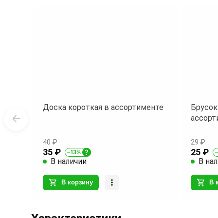
30
Доска короткая в ассортименте
Брусок
ассорт
40 ₽
29 ₽
35 ₽
25 ₽
В наличии
В на
В корзину
В 
Item
1