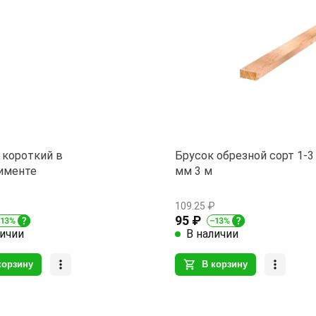
предотвращающая скольжение даже
влажных условиях.
Особенности ухода:
Для поддержания эстетичного вида
террасной доски достаточно
периодической очистки от пыли и гря
помощью мягких моющих средств. 
позволит сохранить первоначальный
 короткий в
Брусок обрезной сорт 1-3
цвет и текстуру древесины на
именте
мм 3 м
протяжении многих лет.
109.25 ₽
Применение:
95 ₽
-
Веранды и террасы
: Идеальное
личии
В наличии
решение для оформления полов на
открытом воздухе. Поверхность с
корзину
В корзину
эффектом "Вельвета" обеспечит
безопасное передвижение даже пос
дождя.