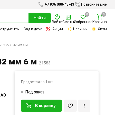
+7 936 000-43-43
Позвоните мне
0
0
Найти
Войти
Сметы
Избранное
Корзина
нструменты
Сад и дача
Акции
Новинки
Хиты
ьвет 27х142 мм 6 м
42 мм 6 м
21583
Продается по 1 шт
Под заказ
 АВ
В корзину