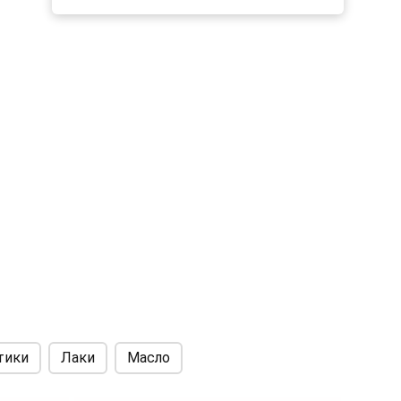
 для
 зон
то
.
ь к
ца
е
я на
 на
ие
тики
Лаки
Масло
енки