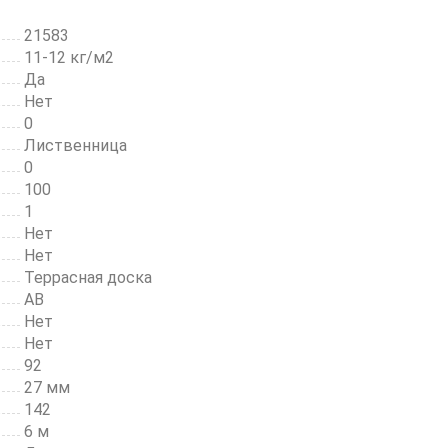
-
Садовые дорожки
: Позволяет соз
21583
аккуратные и удобные дорожки,
11-12 кг/м2
которые гармонично вписываются в
Да
ландшафт участка.
Нет
-
Патио и зоны отдыха
: Террасная д
0
придаст вашему патио стильный и
Лиственница
современный вид, а также обеспечи
0
комфортное пребывание благодаря
100
приятной текстуре.
1
Нет
Нет
Не упустите возможность обустрои
Террасная доска
свою зону отдыха с помощью
АВ
качественной террасной доски из
Нет
лиственницы!
Нет
92
27 мм
142
6 м