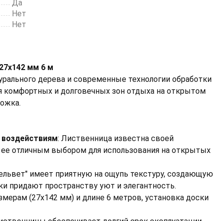
Да
Нет
Нет
27х142 мм 6 м
турального дерева и современные технологии обработки
ия комфортных и долговечных зон отдыха на открытом
рожка.
м воздействиям
: Лиственница известна своей
т ее отличным выбором для использования на открытых
Вельвет" имеет приятную на ощупь текстуру, создающую
ки придают пространству уют и элегантность.
змерам (27x142 мм) и длине 6 метров, установка доски