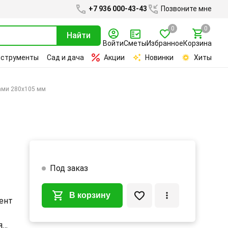
+7 936 000-43-43
Позвоните мне
0
0
Найти
Войти
Сметы
Избранное
Корзина
нструменты
Сад и дача
Акции
Новинки
Хиты
ами 280х105 мм
Под заказ
В корзину
ент
я