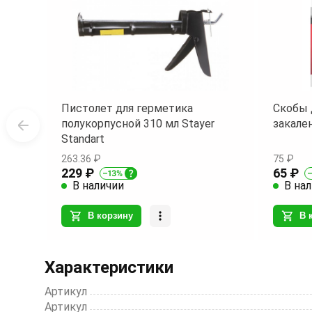
Пистолет для герметика
Скобы 
полукорпусной 310 мл Stayer
закале
Standart
263.36 ₽
75 ₽
229 ₽
65 ₽
В наличии
В на
В корзину
В 
Item
1
Характеристики
of
20
Артикул
Артикул