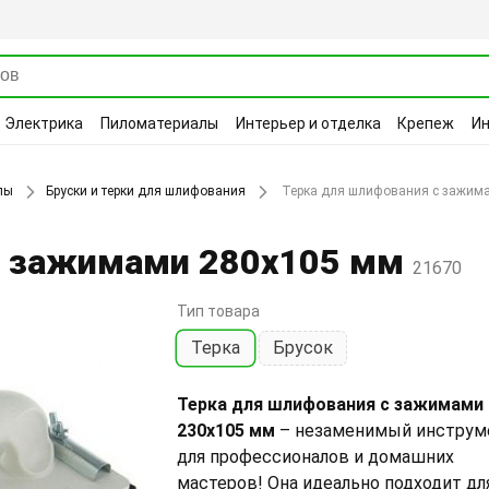
Электрика
Пиломатериалы
Интерьер и отделка
Крепеж
И
лы
Бруски и терки для шлифования
Терка для шлифования с зажим
с зажимами 280х105 мм
21670
Тип товара
Терка
Брусок
Терка для шлифования с зажимами
230х105 мм
– незаменимый инструм
для профессионалов и домашних
мастеров! Она идеально подходит дл