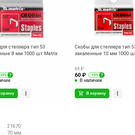
инструмента позволяет работать да
труднодоступных местах.
Комплектация:
В комплект входит терка с зажимами
шлифовальная сетка размером P80. 
оптимальное сочетание для быстрой
для степлера тип 53
Скобы для степлера тип 5
нные 8 мм 1000 шт Matrix
закаленные 10 мм 1000 шт
эффективной обработки различных
поверхностей.
69 ₽
60 ₽
Назначение:
личии
В наличии
Используется для удаления старой
краски, ржавчины, выравнивания
корзину
В корзину
неровностей и подготовки поверхно
к дальнейшей обработке. Отлично
подойдет для профессиональных
маляров, плотников, реставраторов 
домашних умельцев.
21670
70 мм