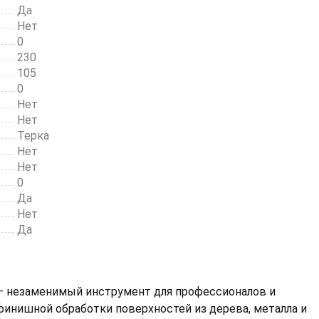
Да
Не упусти возможность приобрести 
Нет
универсальный инструмент по выго
0
цене! Обеспечь себе качественную 
230
удобную работу на долгие годы.
105
0
Нет
Нет
Терка
Нет
Нет
0
Да
Нет
Да
 незаменимый инструмент для профессионалов и
финишной обработки поверхностей из дерева, металла и