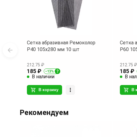
Сетка абразивная Ремоколор
Сетка 
Р40 105х280 мм 10 шт
Р60 10
212.75 ₽
212.75 
185 ₽
185 ₽
В наличии
В на
В корзину
В 
Item
1
Рекомендуем
of
8