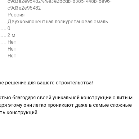
c9d3e2e95482%%e3e2bcdb-8385-448b-be96-
c9d3e2e95482
Россия
Двухкомпонентная полиуретановая эмаль
0
2 м
Нет
Нет
Нет
е решение для вашего строительства!
тью благодаря своей уникальной конструкции с литым
аря этому они легко проникают даже в самые сложные
ть конструкций.