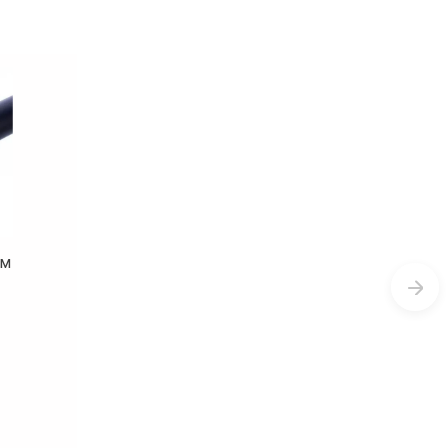
ы
и
ния.
 м