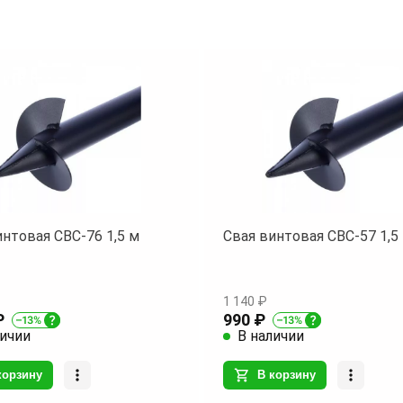
- Толщина стенки ствола: 3 мм
- Диаметр лопасти: 200 мм
Приобретая наши винтовые сваи, в
получаете не просто строительный
материал, а уверенность в качестве 
надежности вашего будущего строе
Не теряйте времени зря – сделайте
правильный выбор уже сегодня!
интовая СВС-76 1,5 м
Свая винтовая СВС-57 1,5
1 140 ₽
₽
990 ₽
личии
В наличии
корзину
В корзину