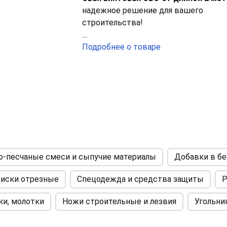
надежное решение для вашего
строительства!
Наши сваи обладают высокой несущ
Подробнее о товаре
способностью благодаря своей
уникальной конструкции с литым
наконечником и спиралевидной
лопастью. Благодаря этому они легко
проникают даже в самые сложные
грунты, обеспечивая стабильность и
долговечность конструкций.
Преимущества наших винтовых сва
-песчаные смеси и сыпучие материалы
Добавки в бе
иски отрезные
Спецодежда и средства защиты
Р
-
Высокая устойчивость к коррозии
Специальное покрытие защищает ме
ки, молотки
Ножи строительные и лезвия
Угольни
от агрессивного воздействия
окружающей среды, продлевая срок