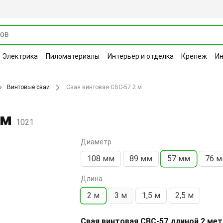
Электрика
Пиломатериалы
Интерьер и отделка
Крепеж
И
Винтовые сваи
Свая винтовая СВС-57 2 м
 м
1021
Диаметр
108 мм
89 мм
57 мм
76 
Длина
2 м
3 м
1,5 м
2,5 м
Свая винтовая СВС-57 длиной 2 мет