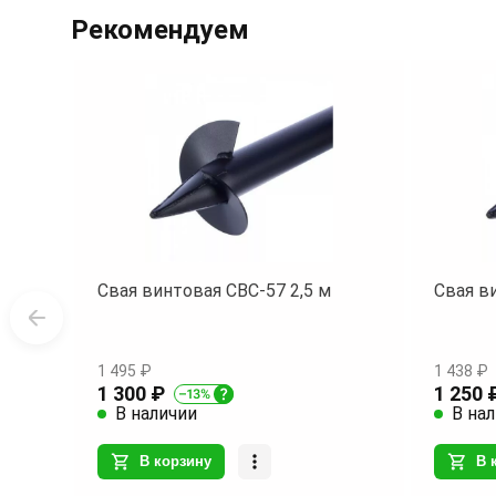
1
Рекомендуем
of
1
Свая винтовая СВС-57 2,5 м
Свая в
1 495 ₽
1 438 ₽
1 300 ₽
1 250 
В наличии
В на
В корзину
В 