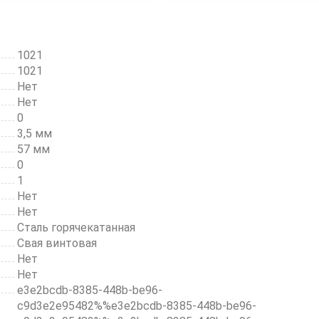
1021
1021
Нет
Нет
0
3,5 мм
57 мм
0
1
Нет
Нет
Сталь горячекатанная
Свая винтовая
Нет
Нет
e3e2bcdb-8385-448b-be96-
c9d3e2e95482%%e3e2bcdb-8385-448b-be96-