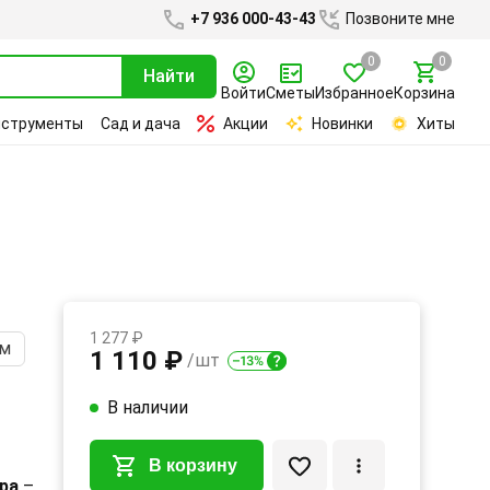
+7 936 000-43-43
Позвоните мне
0
0
Найти
Войти
Сметы
Избранное
Корзина
нструменты
Сад и дача
Акции
Новинки
Хиты
1 277 ₽
мм
1 110 ₽
/шт
В наличии
В корзину
ра
–