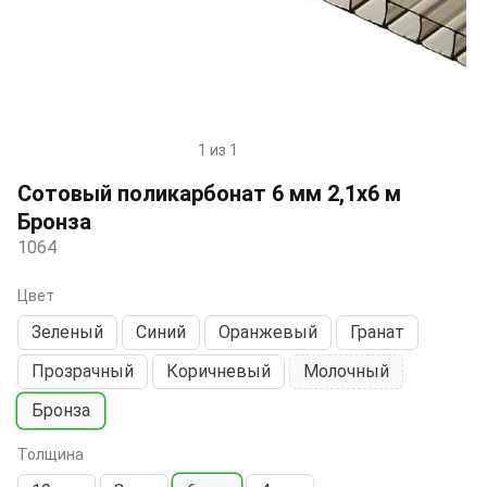
1 из 1
Item
1
Сотовый поликарбонат 6 мм 2,1х6 м
of
Бронза
1
1064
Цвет
Зеленый
Синий
Оранжевый
Гранат
Прозрачный
Коричневый
Молочный
Бронза
Толщина