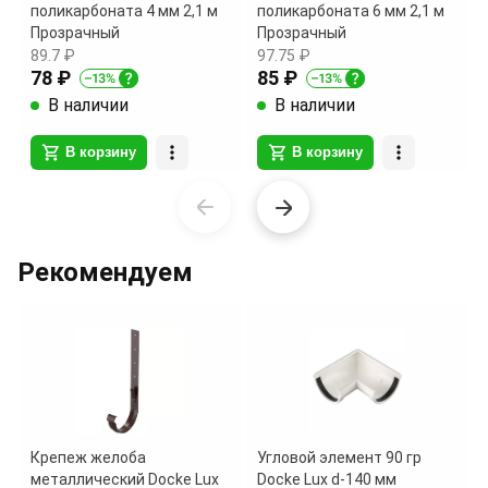
поликарбоната 4 мм 2,1 м
поликарбоната 6 мм 2,1 м
Прозрачный
Прозрачный
89.7 ₽
97.75 ₽
78 ₽
85 ₽
В наличии
В наличии
В корзину
В корзину
Item
1
of
Рекомендуем
9
Крепеж желоба
Угловой элемент 90 гр
металлический Docke Lux
Docke Lux d-140 мм