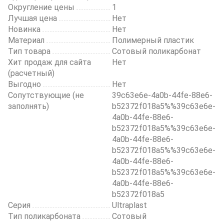
Округление цены
1
Лучшая цена
Нет
Новинка
Нет
Материал
Полимерный пластик
Тип товара
Сотовый поликарбонат
Хит продаж для сайта
Нет
(расчетный)
Выгодно
Нет
Сопутствующие (не
39c63e6e-4a0b-44fe-88e6-
заполнять)
b52372f018a5%%39c63e6e-
4a0b-44fe-88e6-
b52372f018a5%%39c63e6e-
4a0b-44fe-88e6-
b52372f018a5%%39c63e6e-
4a0b-44fe-88e6-
b52372f018a5%%39c63e6e-
4a0b-44fe-88e6-
b52372f018a5
Серия
Ultraplast
Тип поликарбоната
Сотовый