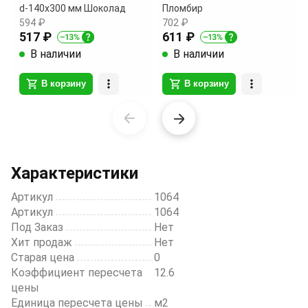
d-140х300 мм Шоколад
Пломбир
594 ₽
702 ₽
517 ₽
611 ₽
В наличии
В наличии
В корзину
В корзину
Item
1
of
20
Характеристики
Артикул
1064
Артикул
1064
Под Заказ
Нет
Хит продаж
Нет
Старая цена
0
Коэффициент пересчета
12.6
цены
Единица пересчета цены
м2