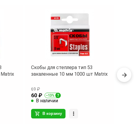
3
Скобы для степлера тип 53
Отвер
Matrix
закаленные 10 мм 1000 шт Matrix
SL4 
69 ₽
120.7
60 ₽
105 
В наличии
В 
В корзину