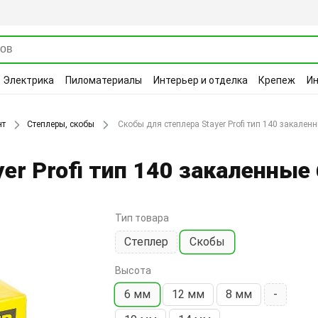
Электрика
Пиломатериалы
Интерьер и отделка
Крепеж
И
нт
Степлеры, скобы
Скобы для степлера Stayer Profi тип 140 закален
er Profi тип 140 закаленные
Тип товара
Степлер
Скобы
Высота
6 мм
12 мм
8 мм
-