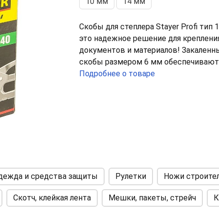
10 мм
14 мм
Скобы для степлера Stayer Profi тип 
это надежное решение для креплени
документов и материалов! Закаленн
скобы размером 6 мм обеспечивают
прочность соединения и долговечно
Подробнее о товаре
использования. В упаковке содержит
1000 штук, что идеально подходит ка
для домашнего, так и для офисного
применения.
Скобы Stayer Profi – это выбор
профессионалов! Изготовлены из
высококачественной стали с
дежда и средства защиты
Рулетки
Ножи строител
дополнительной закалкой, они
гарантируют устойчивость к коррози
Скотч, клейкая лента
Мешки, пакеты, стрейч
К
долгий срок службы. Благодаря свое
прочности, они легко справляются д