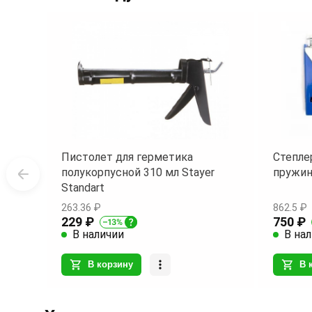
36
Пистолет для герметика
Степле
полукорпусной 310 мл Stayer
пружин
Standart
263.36 ₽
862.5 ₽
229 ₽
750 ₽
В наличии
В на
В корзину
В 
Item
1