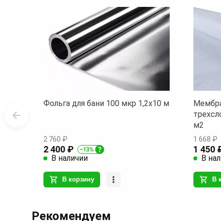
Фольга для бани 100 мкр 1,2х10 м
Мембра
трехсл
м2
2 760 ₽
1 668 ₽
2 400 ₽
1 450 
В наличии
В на
В корзину
В 
Item
1
Рекомендуем
of