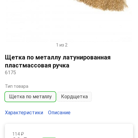
1 из 2
Item
1
Щетка по металлу латунированная
of
пластмассовая ручка
2
6175
Тип товара
Щетка по металлу
Кордщетка
Характеристики
Описание
114 ₽