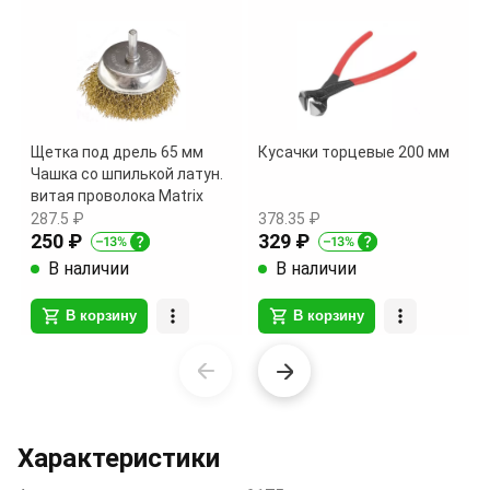
Щетка под дрель 65 мм
Кусачки торцевые 200 мм
Чашка со шпилькой латун.
витая проволока Matrix
287.5 ₽
378.35 ₽
250 ₽
329 ₽
В наличии
В наличии
В корзину
В корзину
Item
1
of
3
Характеристики