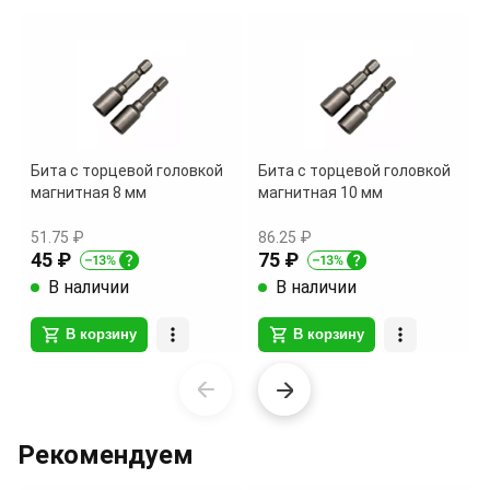
Бита с торцевой головкой
Бита с торцевой головкой
магнитная 8 мм
магнитная 10 мм
51.75 ₽
86.25 ₽
45 ₽
75 ₽
В наличии
В наличии
В корзину
В корзину
Item
1
of
Рекомендуем
14