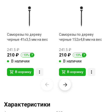
Саморезы по дереву
Саморезы по дереву
черные 41х3,5 мм на вес
черные 152х4,8 мм на вес
241.5 ₽
241.5 ₽
210 ₽
210 ₽
В наличии
В наличии
В корзину
В корзину
Item
1
of
20
Характеристики