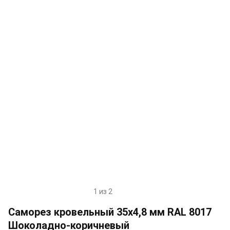
1 из 2
Item
1
Саморез кровельный 35х4,8 мм RAL 8017
of
Шоколадно-коричневый
2