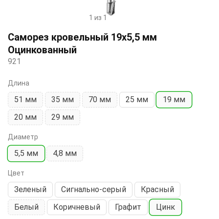
1 из 1
Item
1
Саморез кровельный 19х5,5 мм
of
Оцинкованный
1
921
Длина
51 мм
35 мм
70 мм
25 мм
19 мм
20 мм
29 мм
Диаметр
5,5 мм
4,8 мм
Цвет
Зеленый
Сигнально-серый
Красный
Белый
Коричневый
Графит
Цинк