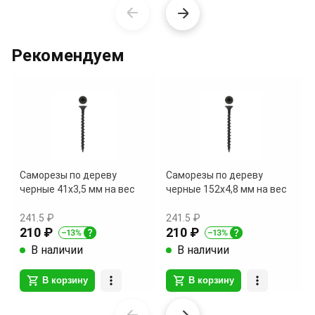
Item
1
of
Рекомендуем
14
Саморезы по дереву
Саморезы по дереву
черные 41х3,5 мм на вес
черные 152х4,8 мм на вес
241.5 ₽
241.5 ₽
210 ₽
210 ₽
В наличии
В наличии
В корзину
В корзину