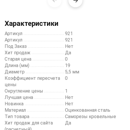
Item
1
of
20
Характеристики
Артикул
921
Артикул
921
Под Заказ
Нет
Хит продаж
Да
Старая цена
0
Длина (мм)
19
Диаметр
5,5 мм
Коэффициент пересчета
0
цены
Округление цены
1
Лучшая цена
Нет
Новинка
Нет
Материал
Оцинкованная сталь
Тип товара
Саморезы кровельные
Хит продаж для сайта
Да
(расчетный)