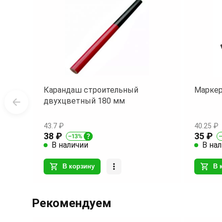
Карандаш строительный
Маркер
двухцветный 180 мм
43.7 ₽
40.25 ₽
38 ₽
35 ₽
В наличии
В на
В корзину
В 
Item
1
Рекомендуем
of
6