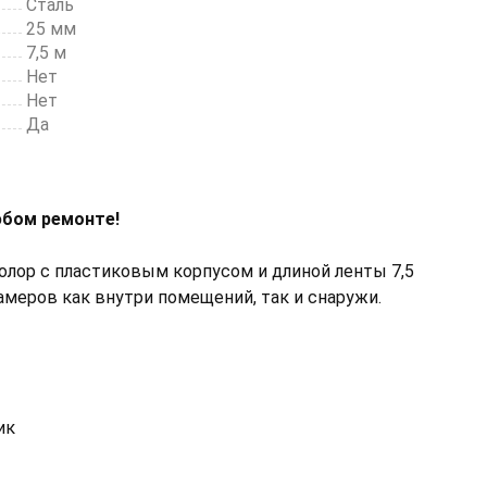
Сталь
25 мм
7,5 м
Нет
Нет
Да
юбом ремонте!
ор с пластиковым корпусом и длиной ленты 7,5
амеров как внутри помещений, так и снаружи.
ик