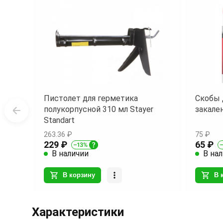
Пистолет для герметика
Скобы 
полукорпусной 310 мл Stayer
закале
Standart
263.36 ₽
75 ₽
229 ₽
65 ₽
В наличии
В на
В корзину
В 
Item
1
Характеристики
of