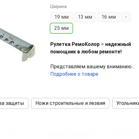
Ширина
19 мм
13 мм
16 мм
-
25 мм
Рулетка РемоКолор – надежный
помощник в любом ремонте!
Представляем вашему вниманию
рулетку РемоКолор с пластиковым
Подробнее о товаре
корпусом и длиной ленты 7,5 метров
идеальный инструмент для точных
замеров как внутри помещений, так 
ва защиты
Ножи строительные и лезвия
Угольник
снаружи.
Основные характеристики:
-
Длина ленты:
7,5 метра
-
Ширина ленты:
25 мм