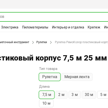
Электрика
Пиломатериалы
Интерьер и отделка
Крепеж
И
меточный инструмент
Рулетки
Рулетка РемоКолор пластиковый корпу
тиковый корпус 7,5 м 25 м
Тип товара
Рулетка
Мерная лента
Длина
7,5 м
2 м
3 м
30 м
5 м
10 м