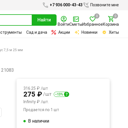
+7 936 000-43-43
Позвоните мне
0
0
Найти
Войти
Сметы
Избранное
Корзина
нструменты
Сад и дача
Акции
Новинки
Хиты
с 7,5 м 25 мм
м
21083
316.25 ₽
/шт
275 ₽
/шт
Infinity ₽
/шт.
Продается по 1 шт
В наличии