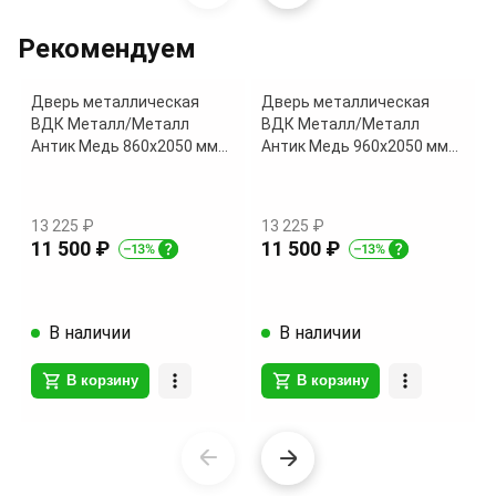
1
of
Рекомендуем
14
Дверь металлическая
Дверь металлическая
ВДК Металл/Металл
ВДК Металл/Металл
Антик Медь 860х2050 мм
Антик Медь 960х2050 мм
Левая
Правая
13 225 ₽
13 225 ₽
11 500 ₽
11 500 ₽
В наличии
В наличии
В корзину
В корзину
Item
1