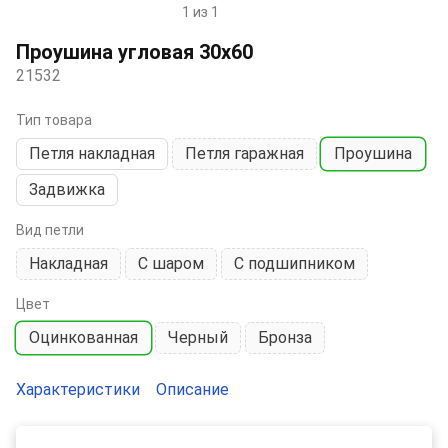
1 из 1
Item
1
Проушина угловая 30х60
of
21532
1
Тип товара
Петля накладная
Петля гаражная
Проушина
Задвижка
Вид петли
Накладная
С шаром
С подшипником
Цвет
Оцинкованная
Черный
Бронза
Характеристики
Описание