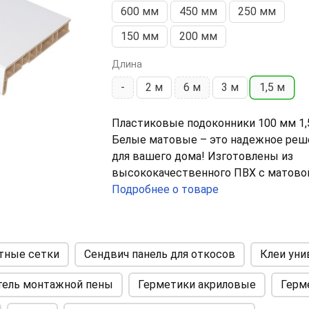
600 мм
450 мм
250 мм
150 мм
200 мм
Длина
-
2 м
6 м
3 м
1,5 м
Пластиковые подоконники 100 мм 1,
Белые матовые – это надежное реш
для вашего дома! Изготовлены из
высококачественного ПВХ с матово
поверхностью, что придает им
Подробнее о товаре
элегантный и современный вид.
Преимущества:
тные сетки
Сендвич панель для откосов
Клеи ун
-
Прочность и долговечность:
Наши
подоконники устойчивы к механиче
тель монтажной пены
Герметики акриловые
Герм
повреждениям, влаге и
ультрафиолетовым лучам. Они сохра