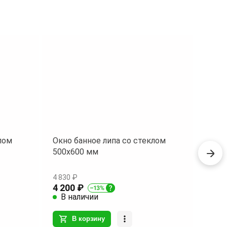
лом
Окно банное липа со стеклом
Загл
500х600 мм
мм Б
4 830 ₽
28.75
4 200 ₽
25 ₽
В наличии
В 
В корзину