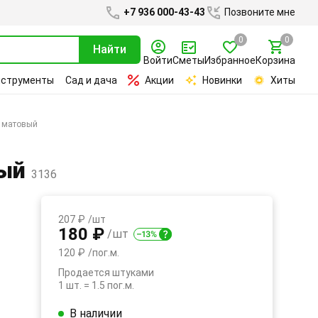
+7 936 000-43-43
Позвоните мне
0
0
Найти
Войти
Сметы
Избранное
Корзина
нструменты
Сад и дача
Акции
Новинки
Хиты
й матовый
вый
3136
207 ₽
/шт
180 ₽
/шт
120 ₽
/пог.м.
Продается штуками
1 шт. = 1.5 пог.м.
В наличии