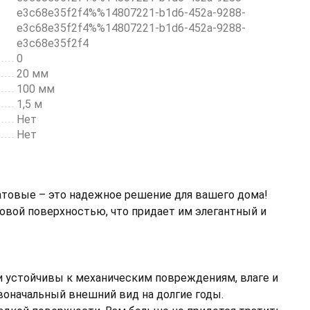
e3c68e35f2f4%%14807221-b1d6-452a-9288-
e3c68e35f2f4%%14807221-b1d6-452a-9288-
e3c68e35f2f4
0
20 мм
100 мм
1,5 м
Нет
Нет
атовые – это надежное решение для вашего дома!
овой поверхностью, что придает им элегантный и
 устойчивы к механическим повреждениям, влаге и
воначальный внешний вид на долгие годы.