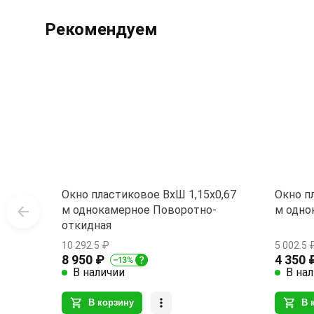
Item
1
Рекомендуем
of
2
Окно пластиковое ВхШ 1,15х0,67
Окно п
м однокамерное Поворотно-
м одно
откидная
10 292.5 ₽
5 002.5 
8 950 ₽
4 350 
В наличии
В на
В корзину
В 