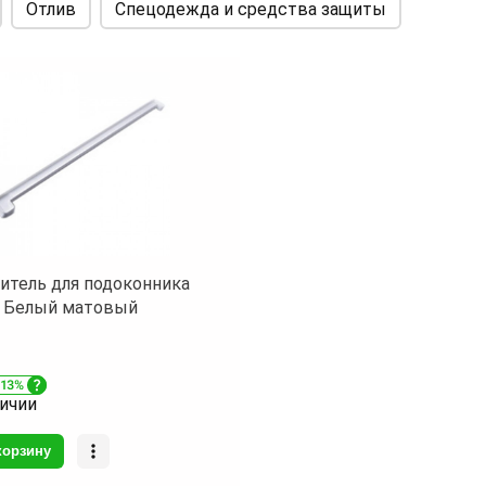
Отлив
Спецодежда и средства защиты
свой первоначальный внешний вид 
долгие годы.
-
Легкость ухода:
Простота очистки
благодаря гладкой поверхности. Вам
больше не придется тратить много
времени на уборку.
-
Энергоэффективность:
Благодаря
теплоизоляционным свойствам
материала, наши подоконники помог
сохранить тепло в помещении, сниж
затраты на отопление.
итель для подоконника
-
Универсальность:
Подходят как дл
 Белый матовый
жилых, так и для коммерческих
помещений. Идеальны для установки
квартирах, офисах, магазинах и други
личии
зданиях.
корзину
Основные характеристики: