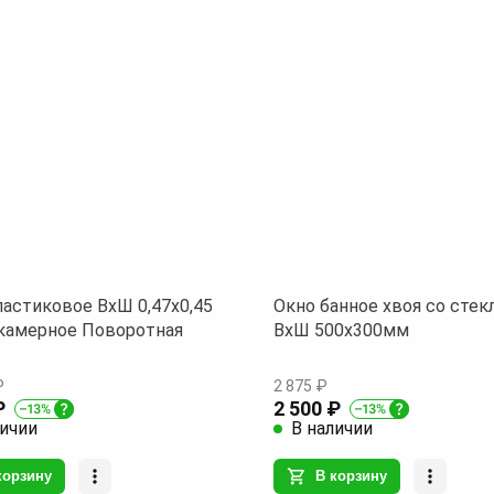
- Ширина: 100 мм;
- Длина: 1,5 м;
- Цвет: Белый матовый;
- Материал: ПВХ (поливинилхлорид);
- Толщина: 18 мм.
Закажите пластиковые подоконники
прямо сейчас и наслаждайтесь
комфортом и уютом в вашем доме!
ластиковое ВхШ 0,47х0,45
Окно банное хвоя со стек
камерное Поворотная
ВхШ 500х300мм
₽
2 875 ₽
₽
2 500 ₽
личии
В наличии
корзину
В корзину