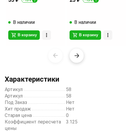
В наличии
В наличии
В корзину
В корзину
Item
1
of
20
Характеристики
Артикул
58
Артикул
58
Под Заказ
Нет
Хит продаж
Нет
Старая цена
0
Коэффициент пересчета
3.125
цены