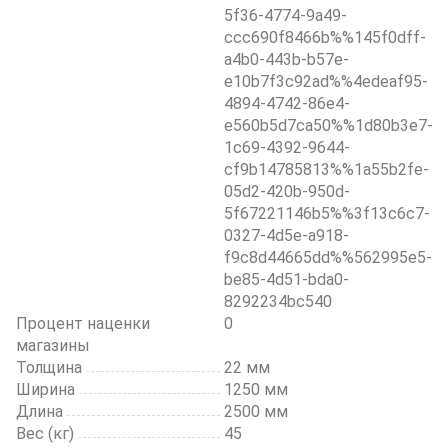
5f36-4774-9a49-
ccc690f8466b%%145f0dff-
a4b0-443b-b57e-
e10b7f3c92ad%%4edeaf95-
4894-4742-86e4-
e560b5d7ca50%%1d80b3e7-
1c69-4392-9644-
cf9b14785813%%1a55b2fe-
05d2-420b-950d-
5f67221146b5%%3f13c6c7-
0327-4d5e-a918-
f9c8d44665dd%%562995e5-
be85-4d51-bda0-
8292234bc540
Процент наценки
0
магазины
Толщина
22 мм
Ширина
1250 мм
Длина
2500 мм
Вес (кг)
45