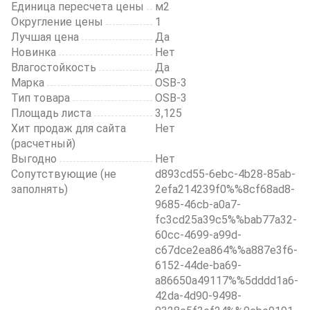
Единица пересчета цены
м2
Округление цены
1
Лучшая цена
Да
Новинка
Нет
Влагостойкость
Да
Марка
OSB-3
Тип товара
OSB-3
Площадь листа
3,125
Хит продаж для сайта
Нет
(расчетный)
Выгодно
Нет
Сопутствующие (не
d893cd55-6ebc-4b28-85ab-
заполнять)
2efa214239f0%%8cf68ad8-
9685-46cb-a0a7-
fc3cd25a39c5%%bab77a32-
60cc-4699-a99d-
c67dce2ea864%%a887e3f6-
6152-44de-ba69-
a86650a49117%%5dddd1a6-
42da-4d90-9498-