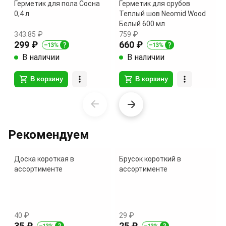
Герметик для пола Сосна
Герметик для срубов
0,4 л
Теплый шов Neomid Wood
Белый 600 мл
343.85 ₽
759 ₽
299 ₽
660 ₽
В наличии
В наличии
В корзину
В корзину
Item
1
of
Рекомендуем
7
Доска короткая в
Брусок короткий в
ассортименте
ассортименте
40 ₽
29 ₽
35 ₽
25 ₽