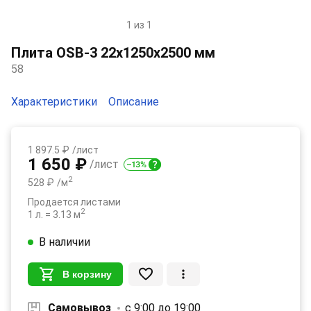
1 из 1
Item
1
Плита OSB-3 22х1250х2500 мм
of
58
1
Характеристики
Описание
1 897.5 ₽
/лист
1 650 ₽
/лист
2
528 ₽
/м
Продается листами
2
1 л. = 3.13 м
В наличии
В корзину
Самовывоз
с 9:00 до 19:00