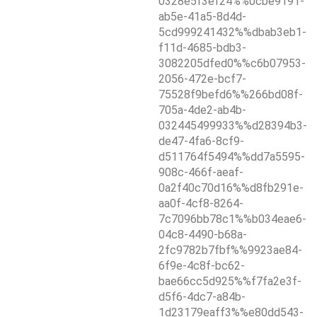
0328e5f3ef24%%0cbe9191-
ab5e-41a5-8d4d-
5cd999241432%%dbab3eb1-
f11d-4685-bdb3-
3082205dfed0%%c6b07953-
2056-472e-bcf7-
75528f9befd6%%266bd08f-
705a-4de2-ab4b-
032445499933%%d28394b3-
de47-4fa6-8cf9-
d511764f5494%%dd7a5595-
908c-466f-aeaf-
0a2f40c70d16%%d8fb291e-
aa0f-4cf8-8264-
7c7096bb78c1%%b034eae6-
04c8-4490-b68a-
2fc9782b7fbf%%9923ae84-
6f9e-4c8f-bc62-
bae66cc5d925%%f7fa2e3f-
d5f6-4dc7-a84b-
1d23179eaff3%%e80dd543-