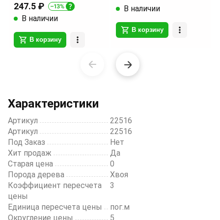
247.5 ₽
В наличии
В наличии
В корзину
В корзину
Item
1
of
20
Характеристики
Артикул
22516
Артикул
22516
Под Заказ
Нет
Хит продаж
Да
Старая цена
0
Порода дерева
Хвоя
Коэффициент пересчета
3
цены
Единица пересчета цены
пог.м
Округление цены
5