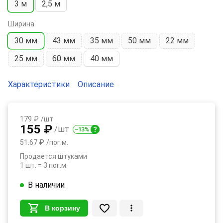
3 м
2,5 м
Ширина
30 мм
43 мм
35 мм
50 мм
22 мм
25 мм
60 мм
40 мм
Характеристики
Описание
179 ₽
/шт
155 ₽
/шт
51.67 ₽
/пог.м.
Продается штуками
1 шт. = 3 пог.м.
В наличии
В корзину