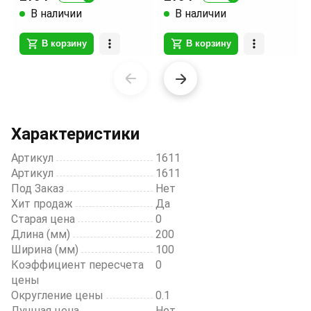
В наличии
В наличии
В корзину
В корзину
Item
1
of
20
Характеристики
Артикул
1611
Артикул
1611
Под Заказ
Нет
Хит продаж
Да
Старая цена
0
Длина (мм)
200
Ширина (мм)
100
Коэффициент пересчета
0
цены
Округление цены
0.1
Лучшая цена
Нет