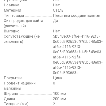
Новинка
Нет
Материал
Сталь
Тип товара
Пластина соединительная
Хит продаж для сайта
Да
(расчетный)
Выгодно
Нет
Сопутствующие (не
5b548e03-af6e-4116-92f3-
заполнять)
0e05d393653e%%5b548e03-
af6e-4116-92f3-
0e05d393653e%%5b548e03-
af6e-4116-92f3-
0e05d393653e%%5b548e03-
af6e-4116-92f3-
0e05d393653e
Покрытие
Цинк
Процент наценки
0
магазины
Ширина
100 мм
Длина
200 мм
Толщина (мм)
2