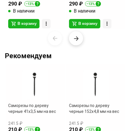
290 ₽
290 ₽
В наличии
В наличии
В корзину
В корзину
Item
1
of
Рекомендуем
17
Саморезы по дереву
Саморезы по дереву
черные 41х3,5 мм на вес
черные 152х4,8 мм на вес
241.5 ₽
241.5 ₽
210 ₽
210 ₽