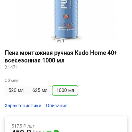
1 из 1
Item
1
Пена монтажная ручная Kudo Home 40+
of
всесезонная 1000 мл
1
21471
Объем
520 мл
625 мл
1000 мл
Характеристики
Описание
517.5 ₽
/шт