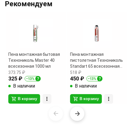
of
Рекомендуем
4
Пена монтажная бытовая
Пена монтажная
Технониколь Master 40
пистолетная Технониколь
всесезонная 1000 мл
Standart 65 всесезонная
1000 мл
373.75 ₽
518 ₽
325 ₽
450 ₽
В наличии
В наличии
В корзину
В корзину
Item
1
of