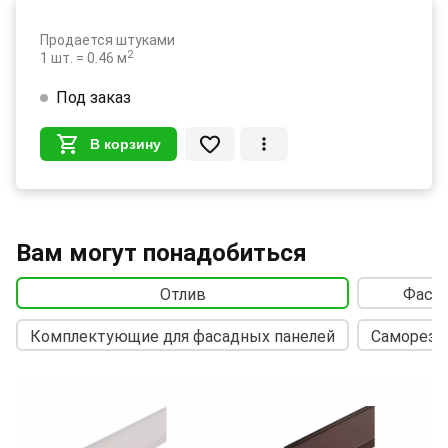
Продается штуками
2
1 шт. = 0.46 м
Под заказ
В корзину
Вам могут понадобиться
Отлив
Фасад
Комплектующие для фасадных панелей
Саморезы