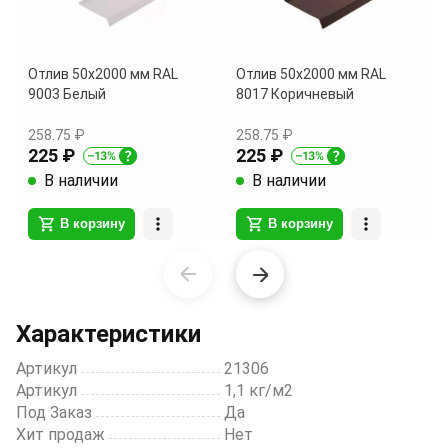
Отлив 50х2000 мм RAL
Отлив 50х2000 мм RAL
9003 Белый
8017 Коричневый
258.75 ₽
258.75 ₽
225 ₽
225 ₽
В наличии
В наличии
В корзину
В корзину
Item
1
of
Характеристики
20
Артикул
21306
Артикул
1,1 кг/м2
Под Заказ
Да
Хит продаж
Нет