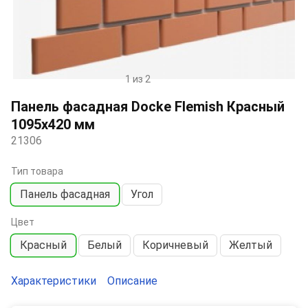
1 из 2
Item
1
Панель фасадная Docke Flemish Красный
of
1095х420 мм
2
21306
Тип товара
Панель фасадная
Угол
Цвет
Красный
Белый
Коричневый
Желтый
Характеристики
Описание