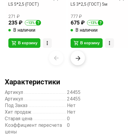
LS 5*2,5 (ГОСТ)
LS 3*2,5 (ГОСТ) 5м
271 ₽
777 ₽
235 ₽
675 ₽
В наличии
В наличии
В корзину
В корзину
Item
1
of
20
Характеристики
Артикул
24455
Артикул
24455
Под Заказ
Нет
Хит продаж
Нет
Старая цена
0
Коэффициент пересчета
0
цены