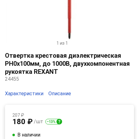
1 из 1
Item
1
Отвертка крестовая диэлектрическая
of
PH0х100мм, до 1000В, двухкомпонентная
1
рукоятка REXANT
24455
Характеристики
Описание
207 ₽
180 ₽
/шт
В наличии