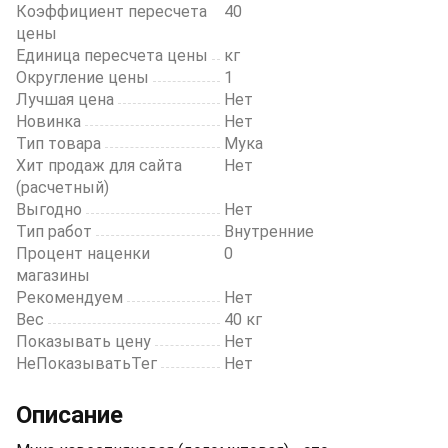
Коэффициент пересчета
40
цены
Единица пересчета цены
кг
Округление цены
1
Лучшая цена
Нет
Новинка
Нет
Тип товара
Мука
Хит продаж для сайта
Нет
(расчетный)
Выгодно
Нет
Тип работ
Внутренние
Процент наценки
0
магазины
Рекомендуем
Нет
Вес
40 кг
Показывать цену
Нет
НеПоказыватьТег
Нет
Описание