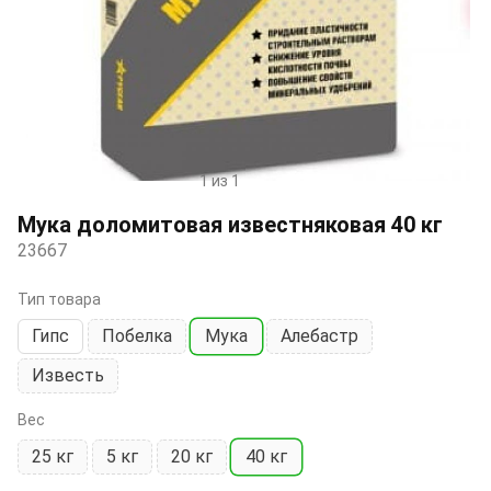
1 из 1
Item
1
Мука доломитовая известняковая 40 кг
of
23667
1
Тип товара
Гипс
Побелка
Мука
Алебастр
Известь
Вес
25 кг
5 кг
20 кг
40 кг