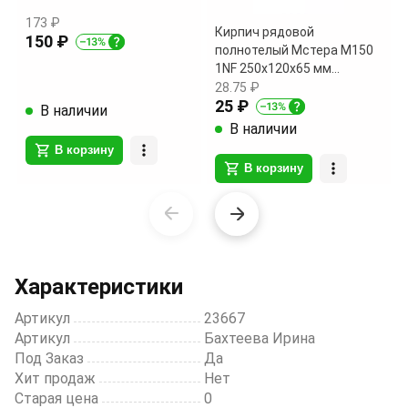
173 ₽
Кирпич рядовой
150 ₽
полнотелый Мстера М150
1NF 250х120х65 мм
поштучно
28.75 ₽
25 ₽
В наличии
В наличии
В корзину
В корзину
Item
1
of
20
Характеристики
Артикул
23667
Артикул
Бахтеева Ирина
Под Заказ
Да
Хит продаж
Нет
Старая цена
0