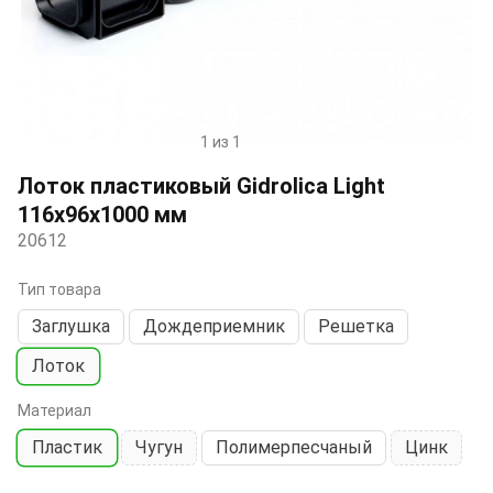
1 из 1
Item
1
Лоток пластиковый Gidrolica Light
of
116х96х1000 мм
1
20612
Тип товара
Заглушка
Дождеприемник
Решетка
Лоток
Материал
Пластик
Чугун
Полимерпесчаный
Цинк