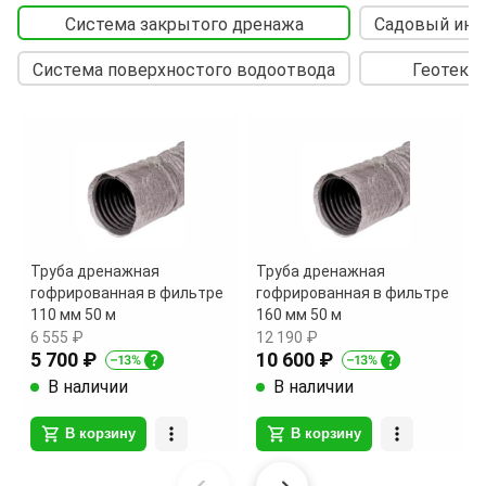
Система закрытого дренажа
Садовый инс
Система поверхностого водоотвода
Геотекс
Труба дренажная
Труба дренажная
гофрированная в фильтре
гофрированная в фильтре
110 мм 50 м
160 мм 50 м
6 555 ₽
12 190 ₽
5 700 ₽
10 600 ₽
В наличии
В наличии
В корзину
В корзину