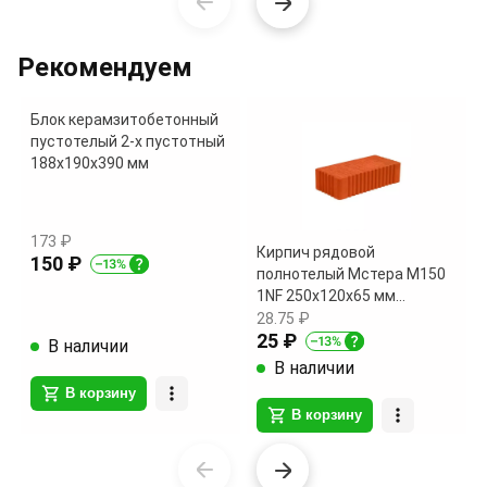
Item
1
of
Рекомендуем
18
Блок керамзитобетонный
пустотелый 2-х пустотный
188х190х390 мм
173 ₽
Кирпич рядовой
150 ₽
полнотелый Мстера М150
1NF 250х120х65 мм
поштучно
28.75 ₽
25 ₽
В наличии
В наличии
В корзину
В корзину
Item