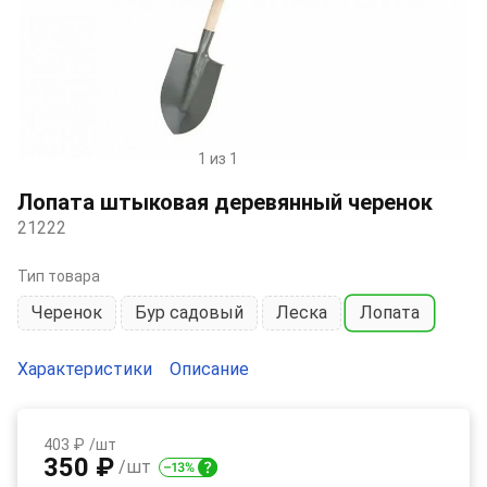
1 из 1
Item
1
Лопата штыковая деревянный черенок
of
21222
1
Тип товара
Черенок
Бур садовый
Леска
Лопата
Характеристики
Описание
403 ₽
/шт
350 ₽
/шт