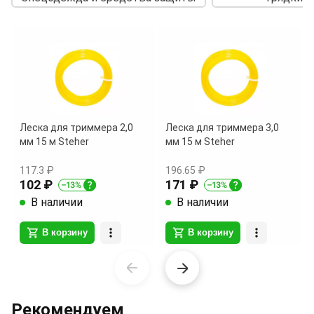
Леска для триммера 2,0
Леска для триммера 3,0
мм 15 м Steher
мм 15 м Steher
117.3 ₽
196.65 ₽
102 ₽
171 ₽
В наличии
В наличии
В корзину
В корзину
Item
1
of
Рекомендуем