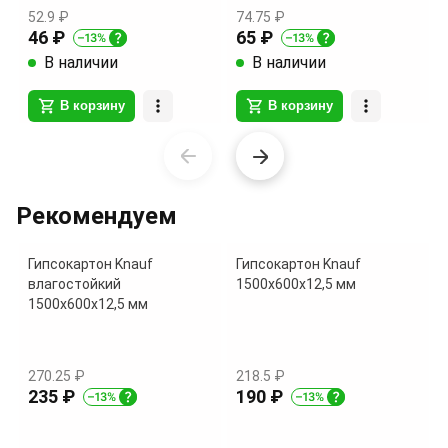
52.9 ₽
74.75 ₽
46 ₽
65 ₽
В наличии
В наличии
В корзину
В корзину
Item
1
of
Рекомендуем
9
Гипсокартон Knauf
Гипсокартон Knauf
влагостойкий
1500х600х12,5 мм
1500х600х12,5 мм
270.25 ₽
218.5 ₽
235 ₽
190 ₽