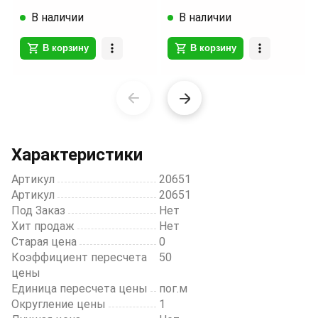
В наличии
В наличии
В корзину
В корзину
Item
1
of
8
Характеристики
Артикул
20651
Артикул
20651
Под Заказ
Нет
Хит продаж
Нет
Старая цена
0
Коэффициент пересчета
50
цены
Единица пересчета цены
пог.м
Округление цены
1