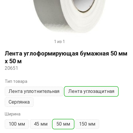
1 из 1
Item
1
Лента углоформирующая бумажная 50 мм
of
х 50 м
1
20651
Тип товара
Лента уплотнительная
Лента углозащитная
Серпянка
Ширина
100 мм
45 мм
50 мм
150 мм