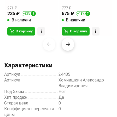
271 ₽
777 ₽
235 ₽
675 ₽
В наличии
В наличии
В корзину
В корзину
Item
1
of
20
Характеристики
Артикул
24485
Артикул
Хомчишкин Александр
Владимирович
Под Заказ
Нет
Хит продаж
Да
Старая цена
0
Коэффициент пересчета
0
цены