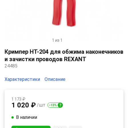
1 из 1
Item
1
Кримпер HT-204 для обжима наконечников
of
и зачистки проводов REXANT
1
24485
Характеристики
Описание
1 173 ₽
1 020 ₽
/шт
В наличии