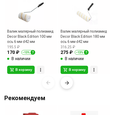
Валик малярный полиамид
Валик малярный полиамид
Decor Black Edition 100 мм
Decor Black Edition 180 мм
ось 6 мм d42 мм
ось 6 мм d42 мм
195.5 ₽
316.25 ₽
170 ₽
275 ₽
В наличии
В наличии
В корзину
В корзину
Item
1
of
Рекомендуем
17