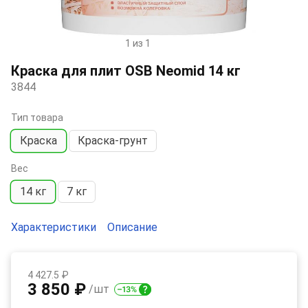
1 из 1
Item
1
Краска для плит OSB Neomid 14 кг
of
3844
1
Тип товара
Краска
Краска-грунт
Вес
14 кг
7 кг
Характеристики
Описание
4 427.5 ₽
3 850 ₽
/шт