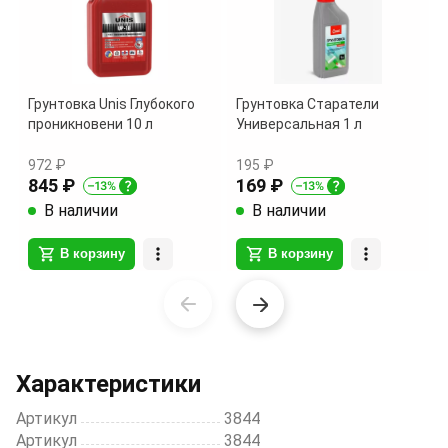
Грунтовка Unis Глубокого
Грунтовка Старатели
проникновени 10 л
Универсальная 1 л
972 ₽
195 ₽
845 ₽
169 ₽
В наличии
В наличии
В корзину
В корзину
Item
1
of
10
Характеристики
Артикул
3844
Артикул
3844