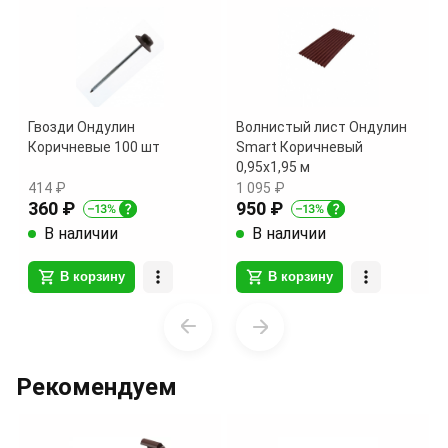
Гвозди Ондулин
Волнистый лист Ондулин
Коричневые 100 шт
Smart Коричневый
0,95х1,95 м
414 ₽
1 095 ₽
360 ₽
950 ₽
В наличии
В наличии
В корзину
В корзину
Item
1
of
Рекомендуем
2