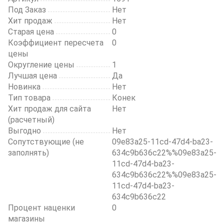
Под Заказ
Нет
Хит продаж
Нет
Старая цена
0
Коэффициент пересчета
0
цены
Округление цены
1
Лучшая цена
Да
Новинка
Нет
Тип товара
Конек
Хит продаж для сайта
Нет
(расчетный)
Выгодно
Нет
Сопутствующие (не
09e83a25-11cd-47d4-ba23-
заполнять)
634c9b636c22%%09e83a25-
11cd-47d4-ba23-
634c9b636c22%%09e83a25-
11cd-47d4-ba23-
634c9b636c22
Процент наценки
0
магазины