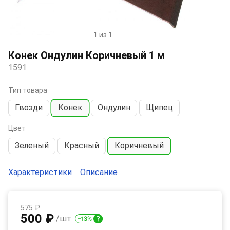
1 из 1
Item
1
Конек Ондулин Коричневый 1 м
of
1591
1
Тип товара
Гвозди
Конек
Ондулин
Щипец
Цвет
Зеленый
Красный
Коричневый
Характеристики
Описание
575 ₽
500 ₽
/шт