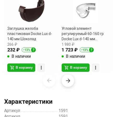
Заглушка желоба
Угловой элемент
пластиковая Docke Lux d-
регулируемый 60-160 гр
140 мм Шоколад
Docke Lux d-140 мм
Пломбир
266 ₽
1 980 ₽
232 ₽
1 723 ₽
В наличии
В наличии
В корзину
В корзину
Item
1
of
20
Характеристики
Артикул
1591
Артикул
1591