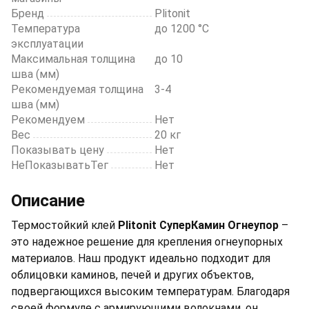
Бренд
Plitonit
Температура
до 1200 °С
эксплуатации
Максимальная толщина
до 10
шва (мм)
Рекомендуемая толщина
3-4
шва (мм)
Рекомендуем
Нет
Вес
20 кг
Показывать цену
Нет
НеПоказыватьТег
Нет
Описание
Термостойкий клей
Plitonit СуперКамин Огнеупор
–
это надежное решение для крепления огнеупорных
материалов. Наш продукт идеально подходит для
облицовки каминов, печей и других объектов,
подвергающихся высоким температурам. Благодаря
своей формуле с армирующими волокнами, он