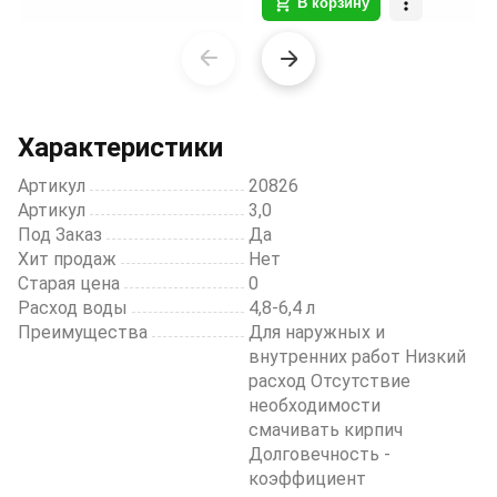
В корзину
Item
1
of
20
Характеристики
Артикул
20826
Артикул
3,0
Под Заказ
Да
Хит продаж
Нет
Старая цена
0
Расход воды
4,8-6,4 л
Преимущества
Для наружных и
внутренних работ Низкий
расход Отсутствие
необходимости
смачивать кирпич
Долговечность -
коэффициент