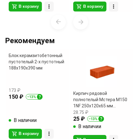
В корзину
В корзину
Item
1
of
Рекомендуем
2
Блок керамзитобетонный
пустотелый 2-х пустотный
188х190х390 мм
173 ₽
Кирпич рядовой
150 ₽
полнотелый Мстера М150
1NF 250х120х65 мм
поштучно
28.75 ₽
25 ₽
В наличии
В наличии
В корзину