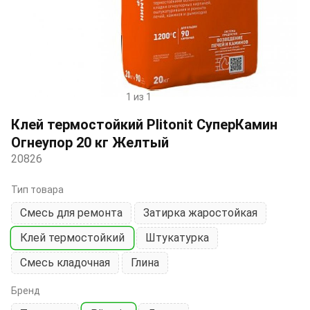
1 из 1
Item
1
Клей термостойкий Plitonit СуперКамин
of
Огнеупор 20 кг Желтый
1
20826
Тип товара
Смесь для ремонта
Затирка жаростойкая
Клей термостойкий
Штукатурка
Смесь кладочная
Глина
Бренд