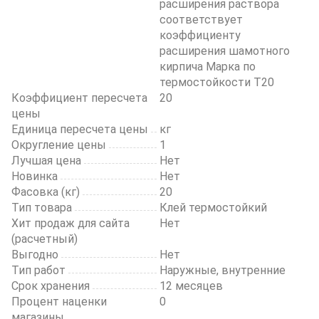
расширения раствора
соответствует
коэффициенту
расширения шамотного
кирпича Марка по
термостойкости Т20
Коэффициент пересчета
20
цены
Единица пересчета цены
кг
Округление цены
1
Лучшая цена
Нет
Новинка
Нет
Фасовка (кг)
20
Тип товара
Клей термостойкий
Хит продаж для сайта
Нет
(расчетный)
Выгодно
Нет
Тип работ
Наружные, внутренние
Срок хранения
12 месяцев
Процент наценки
0
магазины