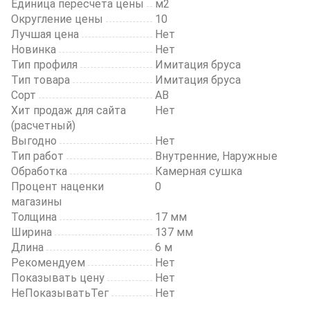
Единица пересчета цены
м2
Округление цены
10
Лучшая цена
Нет
Новинка
Нет
Тип профиля
Имитация бруса
Тип товара
Имитация бруса
Сорт
AB
Хит продаж для сайта
Нет
(расчетный)
Выгодно
Нет
Тип работ
Внутренние, Наружные
Обработка
Камерная сушка
Процент наценки
0
магазины
Толщина
17 мм
Ширина
137 мм
Длина
6 м
Рекомендуем
Нет
Показывать цену
Нет
НеПоказыватьТег
Нет