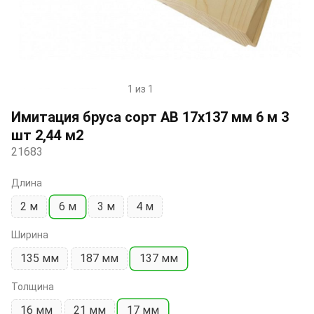
1 из 1
Item
1
Имитация бруса сорт АВ 17х137 мм 6 м 3
of
шт 2,44 м2
1
21683
Длина
2 м
6 м
3 м
4 м
Ширина
135 мм
187 мм
137 мм
Толщина
16 мм
21 мм
17 мм