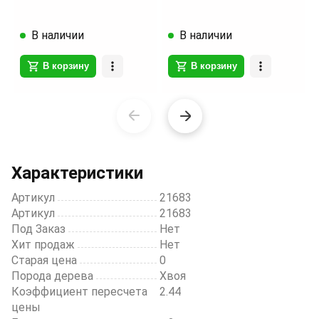
В наличии
В наличии
В корзину
В корзину
Item
1
of
20
Характеристики
Артикул
21683
Артикул
21683
Под Заказ
Нет
Хит продаж
Нет
Старая цена
0
Порода дерева
Хвоя
Коэффициент пересчета
2.44
цены