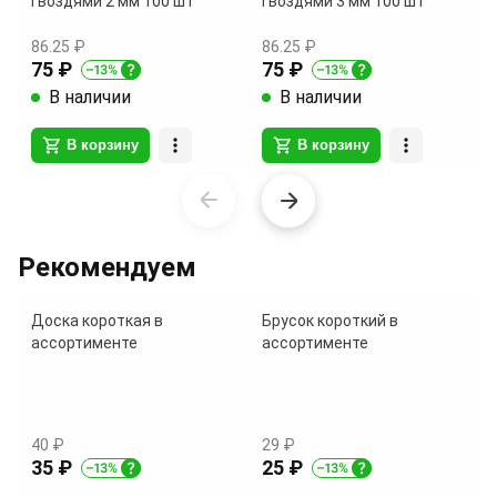
гвоздями 2 мм 100 шт
гвоздями 3 мм 100 шт
86.25 ₽
86.25 ₽
75 ₽
75 ₽
В наличии
В наличии
В корзину
В корзину
Item
1
of
Рекомендуем
9
Доска короткая в
Брусок короткий в
ассортименте
ассортименте
40 ₽
29 ₽
35 ₽
25 ₽