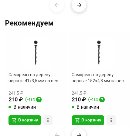
Item
1
of
Рекомендуем
6
Саморезы по дереву
Саморезы по дереву
черные 41х3,5 мм на вес
черные 152х4,8 мм на вес
241.5 ₽
241.5 ₽
210 ₽
210 ₽
В наличии
В наличии
В корзину
В корзину