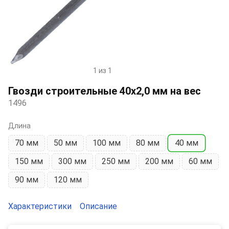
1 из 1
Item
1
Гвозди строительные 40х2,0 мм на вес
of
1496
1
Длина
70 мм
50 мм
100 мм
80 мм
40 мм
150 мм
300 мм
250 мм
200 мм
60 мм
90 мм
120 мм
Характеристики
Описание