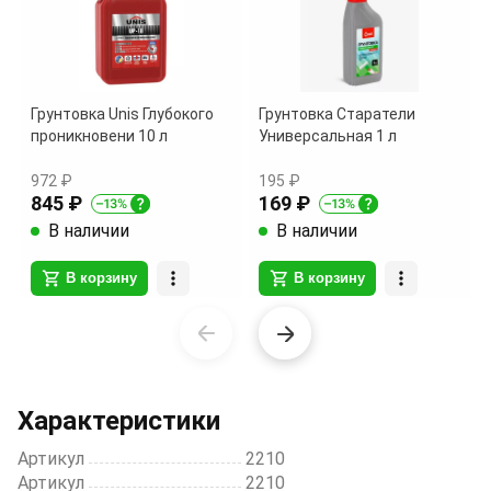
Грунтовка Unis Глубокого
Грунтовка Старатели
проникновени 10 л
Универсальная 1 л
972 ₽
195 ₽
845 ₽
169 ₽
В наличии
В наличии
В корзину
В корзину
Item
1
of
10
Характеристики
Артикул
2210
Артикул
2210