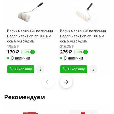
Валик малярный полиамид
Валик малярный полиамид
Decor Black Edition 100 мм
Decor Black Edition 180 мм
ось 6 мм d42 мм
ось 6 мм d42 мм
195.5 ₽
316.25 ₽
170 ₽
275 ₽
В наличии
В наличии
В корзину
В корзину
Item
1
of
Рекомендуем
17