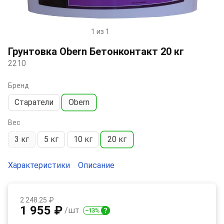
1 из 1
Item
1
Грунтовка Obern Бетонконтакт 20 кг
of
2210
1
Бренд
Старатели
Obern
Вес
3 кг
5 кг
10 кг
20 кг
Характеристики
Описание
2 248.25 ₽
1 955 ₽
/шт