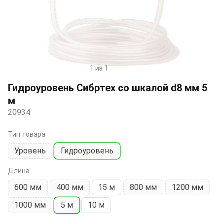
1 из 1
Item
1
Гидроуровень Сибртех со шкалой d8 мм 5
of
м
1
20934
Тип товара
Уровень
Гидроуровень
Длина
600 мм
400 мм
15 м
800 мм
1200 мм
1000 мм
5 м
10 м