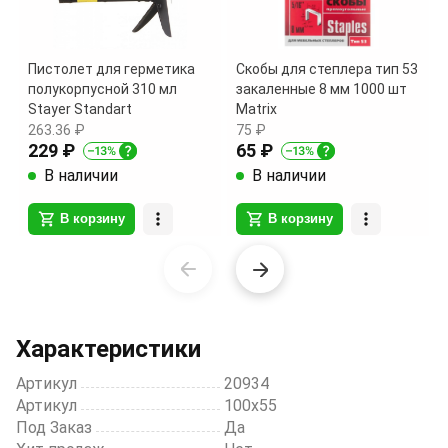
Пистолет для герметика
Скобы для степлера тип 53
полукорпусной 310 мл
закаленные 8 мм 1000 шт
Stayer Standart
Matrix
263.36 ₽
75 ₽
229 ₽
65 ₽
В наличии
В наличии
В корзину
В корзину
Item
1
of
20
Характеристики
Артикул
20934
Артикул
100х55
Под Заказ
Да