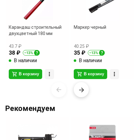
Карандаш строительный
Маркер черный
двухцветный 180 мм
43.7 ₽
40.25 ₽
38 ₽
35 ₽
В наличии
В наличии
В корзину
В корзину
Item
1
of
Рекомендуем
6