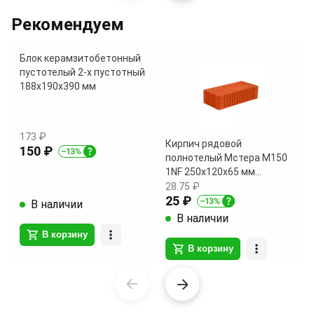
1
of
Рекомендуем
3
Блок керамзитобетонный
пустотелый 2-х пустотный
188х190х390 мм
173 ₽
Кирпич рядовой
150 ₽
полнотелый Мстера М150
1NF 250х120х65 мм
поштучно
28.75 ₽
25 ₽
В наличии
В наличии
В корзину
В корзину
Item
1