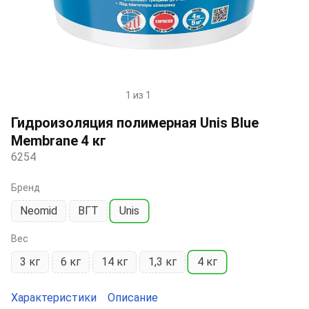
1 из 1
Item
1
Гидроизоляция полимерная Unis Blue
of
Membrane 4 кг
1
6254
Бренд
Neomid
ВГТ
Unis
Вес
3 кг
6 кг
14 кг
1,3 кг
4 кг
Характеристики
Описание