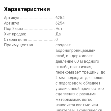
of
20
Характеристики
Артикул
6254
Артикул
6254
Под Заказ
Нет
Хит продаж
Да
Старая цена
0
Преимущества
создает
водонепроницаемый
слой, выдерживает
давление 60 м водного
столба; эластичная,
перекрывает трещины до
2 мм; подходит для полов
с подогревом; обладает
увеличенной прочностью
сцепления с разными
материалами; легко
наносится кистью или
шпателем; экологически