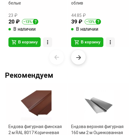
белые
облив
23 ₽
44.85 ₽
20 ₽
39 ₽
В наличии
В наличии
В корзину
В корзину
Item
1
of
Рекомендуем
13
Ендова фигурная финская
Ендова верхняя фигурная
2 м RAL 8017 Коричневая
160 мм 2 м Оцинкованная