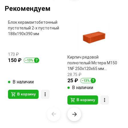
1
of
Рекомендуем
18
Блок керамзитобетонный
пустотелый 2-х пустотный
188х190х390 мм
173 ₽
Кирпич рядовой
150 ₽
полнотелый Мстера М150
1NF 250х120х65 мм
поштучно
28.75 ₽
25 ₽
В наличии
В наличии
В корзину
В корзину
Item
1