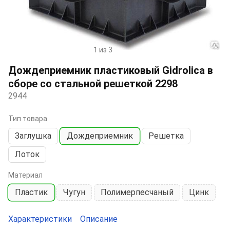
1 из 3
Item
1
Дождеприемник пластиковый Gidrolica в
of
сборе со стальной решеткой 2298
3
2944
Тип товара
Заглушка
Дождеприемник
Решетка
Лоток
Материал
Пластик
Чугун
Полимерпесчаный
Цинк
Характеристики
Описание