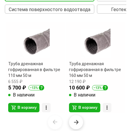
Система поверхностого водоотвода
Геотекс
Труба дренажная
Труба дренажная
гофрированная в фильтре
гофрированная в фильтре
110 мм 50 м
160 мм 50 м
6 555 ₽
12 190 ₽
5 700 ₽
10 600 ₽
В наличии
В наличии
В корзину
В корзину
Item