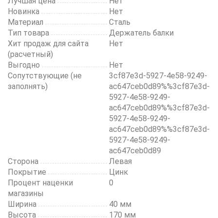
Лучшая цена
Нет
Новинка
Нет
Материал
Сталь
Тип товара
Держатель балки
Хит продаж для сайта
Нет
(расчетный)
Выгодно
Нет
Сопутствующие (не
3cf87e3d-5927-4e58-9249-
заполнять)
ac647ceb0d89%%3cf87e3d-
5927-4e58-9249-
ac647ceb0d89%%3cf87e3d-
5927-4e58-9249-
ac647ceb0d89%%3cf87e3d-
5927-4e58-9249-
ac647ceb0d89
Сторона
Левая
Покрытие
Цинк
Процент наценки
0
магазины
Ширина
40 мм
Высота
170 мм