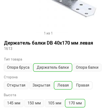
1 из 1
Item
1
Держатель балки DB 40х170 мм левая
of
1613
1
Тип товара
Опора бруса
Держатель балки
Опора балки
Сторона
Открытая
Закрытая
Левая
Правая
Высота
145 мм
150 мм
105 мм
170 мм