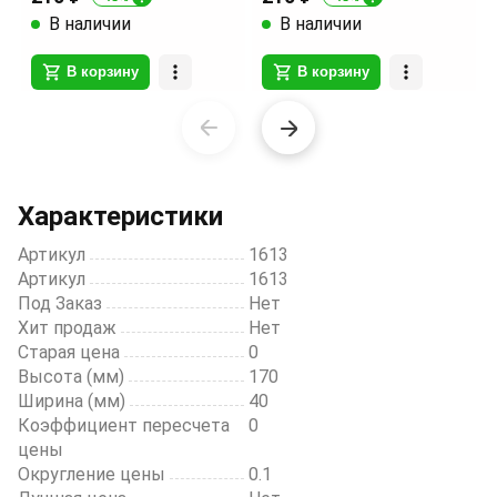
В наличии
В наличии
В корзину
В корзину
Item
1
of
20
Характеристики
Артикул
1613
Артикул
1613
Под Заказ
Нет
Хит продаж
Нет
Старая цена
0
Высота (мм)
170
Ширина (мм)
40
Коэффициент пересчета
0
цены
Округление цены
0.1