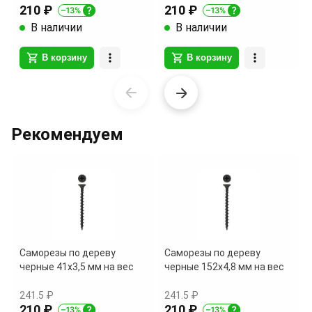
210 ₽
210 ₽
В наличии
В наличии
В корзину
В корзину
Item
1
of
Рекомендуем
16
Саморезы по дереву
Саморезы по дереву
черные 41х3,5 мм на вес
черные 152х4,8 мм на вес
241.5 ₽
241.5 ₽
210 ₽
210 ₽