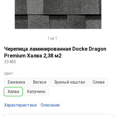
1 из 1
Item
1
Черепица ламинированная Docke Dragon
of
Premium Халва 2,38 м2
1
23485
Цвет
Ежевика
Вагаси
Зрелый каштан
Слива
Халва
Капучино
Характеристики
Описание