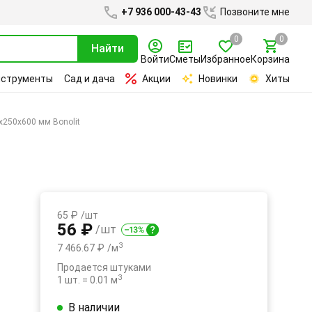
+7 936 000-43-43
Позвоните мне
0
0
Найти
Войти
Сметы
Избранное
Корзина
нструменты
Сад и дача
Акции
Новинки
Хиты
х250х600 мм Bonolit
65 ₽
/шт
56 ₽
/шт
3
7 466.67 ₽
/м
Продается штуками
3
1 шт. = 0.01 м
В наличии