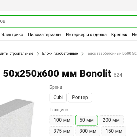
Электрика
Пиломатериалы
Интерьер и отделка
Крепеж
И
плиты строительные
Блоки газобетонные
Блок газобетонный D500 50
 50х250х600 мм Bonolit
624
Бренд
Cubi
Poritep
Толщина
100 мм
50 мм
200 мм
375 мм
300 мм
150 мм