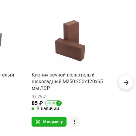
отелый
Кирпич печной полнотелый
Блок
шоколадный М250 250х120х65
100х
мм ЛСР
97.75 ₽
110.4
85 ₽
96 ₽
В наличии
В 
В корзину