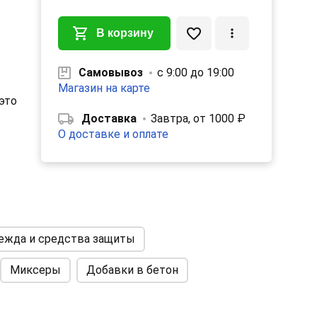
В корзину
Самовывоз
с 9:00 до 19:00
Магазин на карте
 это
Доставка
Завтра, от 1000 ₽
О доставке и оплате
и
ериал
джей
ежда и средства защиты
Миксеры
Добавки в бетон
т
для