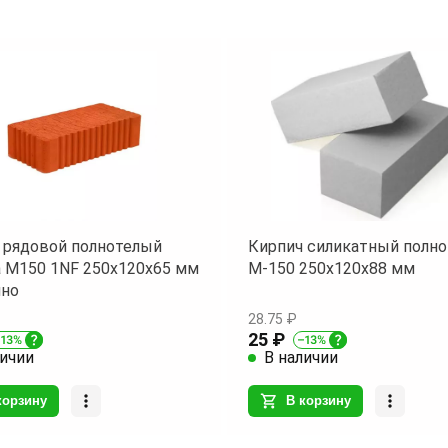
 рядовой полнотелый
Кирпич силикатный полн
 М150 1NF 250х120х65 мм
М-150 250х120х88 мм
чно
28.75 ₽
25 ₽
личии
В наличии
корзину
В корзину