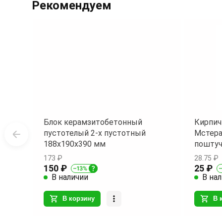
Рекомендуем
of
11
Блок керамзитобетонный
Кирпич
пустотелый 2-х пустотный
Мстера
188х190х390 мм
пошту
173 ₽
28.75 ₽
150 ₽
25 ₽
В наличии
В на
В корзину
В 
Item