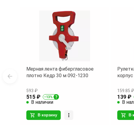
Мерная лента фибергласовое
Рулетк
плотно Кедр 30 м 092-1230
корпус
593 ₽
159.85 
515 ₽
139 ₽
В наличии
В на
В корзину
В 
Item
1