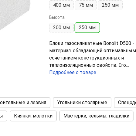
400 мм
75 мм
250 мм
Высота
200 мм
250 мм
Блоки газосиликатные Bonolit D500 -
материал, обладающий оптимальным
сочетанием конструкционных и
теплоизоляционных свойств. Его
плотность 500 кг/м³ равна плотност
Подробнее о товаре
бруса или бревна. Это основной мат
для малоэтажного строительства.
Рекомендуется использовать Bonolit
D500 для возведения домов и котте
оительные и лезвия
Угольники столярные
Спецод
до 3-х этажей с возможностью
лы
Киянки, молотки
Мастерки, кельмы, гладилки
использования железобетонных пли
перекрытий.
Перегородочный блок - используют 