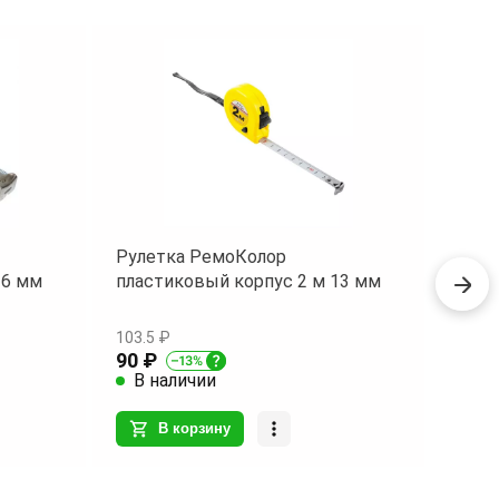
ри
 их
й
ко и
ых
Рулетка РемоКолор
Руле
16 мм
пластиковый корпус 2 м 13 мм
плас
103.5 ₽
230 ₽
90 ₽
200 
В наличии
В 
В корзину