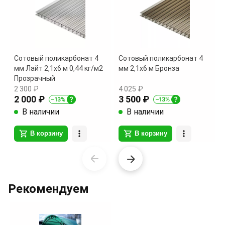
Сотовый поликарбонат 4
Сотовый поликарбонат 4
мм Лайт 2,1х6 м 0,44 кг/м2
мм 2,1х6 м Бронза
Прозрачный
2 300 ₽
4 025 ₽
2 000 ₽
3 500 ₽
В наличии
В наличии
В корзину
В корзину
Item
1
of
Рекомендуем
27