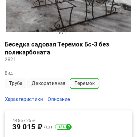
1 из 1
Item
1
Беседка садовая Теремок Бс-3 без
of
поликарбоната
1
2821
Вид
Труба
Декоративная
Теремок
Характеристики
Описание
44 867.25 ₽
39 015 ₽
/шт