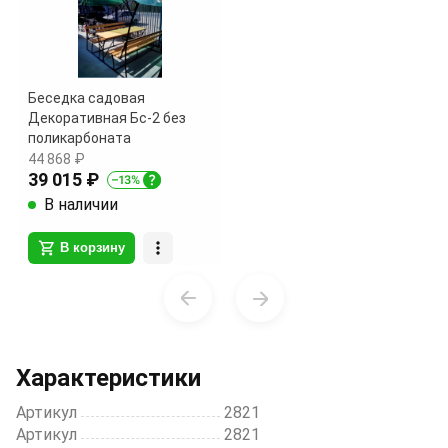
Беседка садовая
Декоративная Бс-2 без
поликарбоната
44 868 ₽
39 015 ₽
В наличии
В корзину
Item
1
of
1
Характеристики
Артикул
2821
Артикул
2821