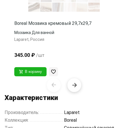
Boreal Мозаика кремовый 29,7х29,7
Мозаика Для ванной
Laparet, Россия
345.00 ₽
/шт
В корзину
Item
Характеристики
1
of
4
Производитель:
Laparet
Коллекция:
Boreal
Тип:
Совмещённый санузел